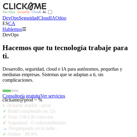
DevOps
Seguridad
Cloud
IA
Odoo
ES
CA
Hablemos
☰
DevOps
Hacemos que tu tecnología trabaje para
ti.
Desarrollo, seguridad, cloud e IA para autónomos, pequeñas y
medianas empresas. Sistemas que se adaptan a ti, sin
complicaciones.
Consultoría gratuita
Ver servicios
clickame@prod ~ %
$
clickame deploy --prod
✓
Build completado en 12s
✓
Tests 128/128 correctos
✓
Seguridad · 0 vulnerabilidades
→
Desplegando en la nube…
✓
Online · 99.9% uptime